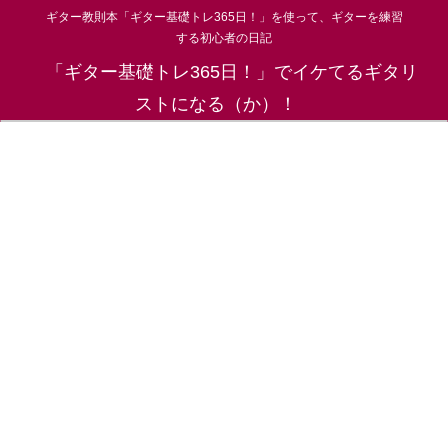
ギター教則本「ギター基礎トレ365日！」を使って、ギターを練習
する初心者の日記
「ギター基礎トレ365日！」でイケてるギタリ
ストになる（か）！