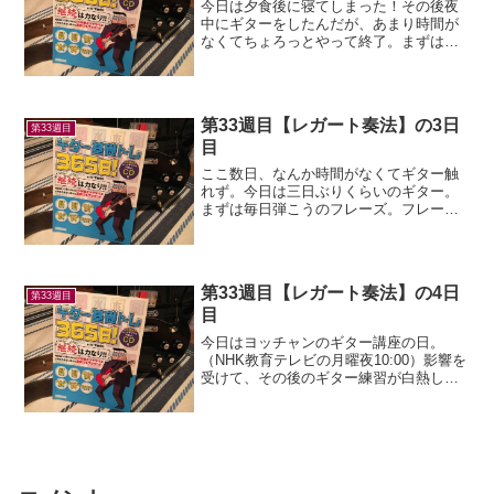
今日は夕食後に寝てしまった！その後夜
中にギターをしたんだが、あまり時間が
なくてちょろっとやって終了。まずは毎
日の課題から。昨日からまたちょっとテ
ンポ上げて120で出来た！慣れてきて、だ
んだんノン・ピッキングも楽しくなって
きた。(^-^)その...
第33週目【レガート奏法】の3日
第33週目
目
ここ数日、なんか時間がなくてギター触
れず。今日は三日ぶりくらいのギター。
まずは毎日弾こうのフレーズ。フレーズ
自体に慣れてきたせいで、だいぶスムー
ズに弾けるようになった。テンポ110まで
上げれるようになった！(^-^)ただ何か音
量が小さい。ハ...
第33週目【レガート奏法】の4日
第33週目
目
今日はヨッチャンのギター講座の日。
（NHK教育テレビの月曜夜10:00）影響を
受けて、その後のギター練習が白熱して
しまった。まずは毎日のフレーズ。もう
だいぶ慣れてきて、またテンポアップ。
テンポ115で弾けた！無理すれば目標テン
ポで弾けそうな...