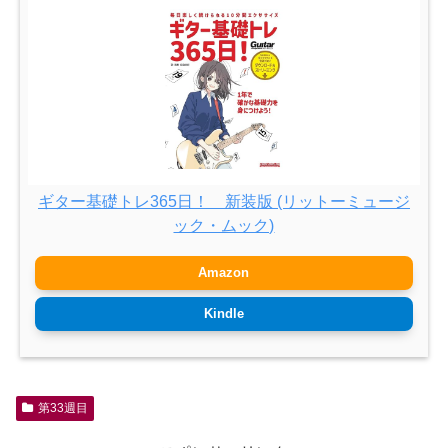
ギター基礎トレ365日！ 新装版 (リットーミュージ
ック・ムック)
Amazon
Kindle
第33週目