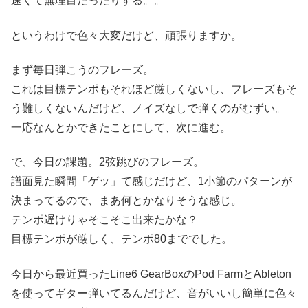
速くて無理目だったりする。。
というわけで色々大変だけど、頑張りますか。
まず毎日弾こうのフレーズ。
これは目標テンポもそれほど厳しくないし、フレーズもそ
う難しくないんだけど、ノイズなしで弾くのがむずい。
一応なんとかできたことにして、次に進む。
で、今日の課題。2弦跳びのフレーズ。
譜面見た瞬間「ゲッ」て感じだけど、1小節のパターンが
決まってるので、まあ何とかなりそうな感じ。
テンポ遅けりゃそこそこ出来たかな？
目標テンポが厳しく、テンポ80まででした。
今日から最近買ったLine6 GearBoxのPod FarmとAbleton
を使ってギター弾いてるんだけど、音がいいし簡単に色々