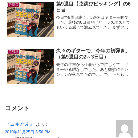
て、検...
第9週目【弦跳びピッキング】の6
第9週目
日目
今日で9周目終了。3連休はギター三昧で
した。最後の6日目だけど、ラスボスとで
もいえる感じで激ムズでした。まずフレ
ーズが覚えられん。あと弦の移動が激し
いんで、指がこんがらがってどうしても
ミスってしまう。。テキストには「強弱
をつけて奏でよう」と...
久々のギターで、今年の初弾き。
第9週目
（第9週目の2～3日目）
去年の年末から仕事やらで忙しくて、ギ
ターやる暇なしでした。あと微妙にテン
ションが落ちてたので。。で、正月も明
けて時間に余裕が出たのと、風邪気味で
外出できないので、久々に（1ヶ月以上か
な？）ギター弾いた！やっぱギター楽し
い。(^-^)久々なん...
コメント
『ゴキたん』
より:
2010年11月25日 6:56 PM