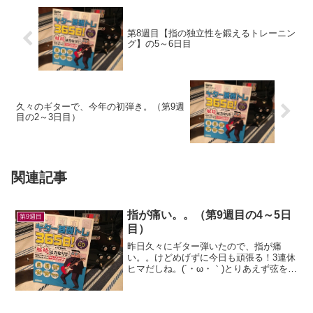
第8週目【指の独立性を鍛えるトレーニン
グ】の5～6日目
久々のギターで、今年の初弾き。（第9週
目の2～3日目）
関連記事
指が痛い。。（第9週目の4～5日
第9週目
目）
昨日久々にギター弾いたので、指が痛
い。。けどめげずに今日も頑張る！3連休
ヒマだしね。(´・ω・｀)とりあえず弦を交
換した。弦はいつものアーニーボール・
REGULAR SLINKY。いつぶりだっけか？
と思ってブログに検索フォームを追加し