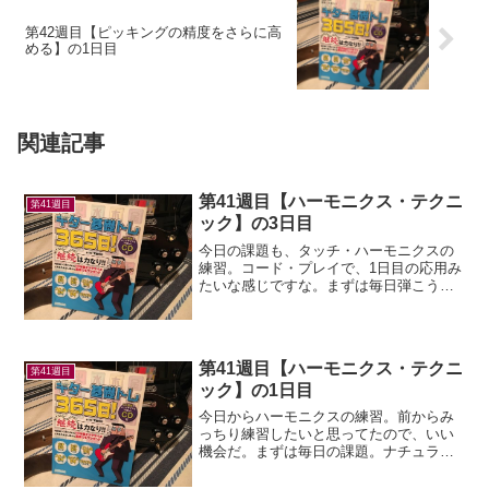
第42週目【ピッキングの精度をさらに高
める】の1日目
関連記事
第41週目【ハーモニクス・テクニ
第41週目
ック】の3日目
今日の課題も、タッチ・ハーモニクスの
練習。コード・プレイで、1日目の応用み
たいな感じですな。まずは毎日弾こうか
ら。ナチュラル・ハーモニクスにだいぶ
慣れてきたので、さくっと出来た！目標
テンポ（130）達成。で次は今日の課題、
と。タッチ・ハーモ...
第41週目【ハーモニクス・テクニ
第41週目
ック】の1日目
今日からハーモニクスの練習。前からみ
っちり練習したいと思ってたので、いい
機会だ。まずは毎日の課題。ナチュラ
ル・ハーモニクスをギター・リフの合間
に弾くフレーズ。とりあえずリズムを気