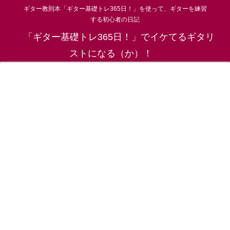
ギター教則本「ギター基礎トレ365日！」を使って、ギターを練習
する初心者の日記
「ギター基礎トレ365日！」でイケてるギタリ
ストになる（か）！