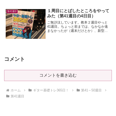
にせずハーモニクスの練習をしてみる。
音が全然出ない。。ひたすら...
１周目にとばしたところをやって
第41週目
みた（第41週目の4日目）
ご無沙汰しています。教本２週目やっと
41週目。ちょっと前までは、なかなか進
まなかったが（週末だけとか）、新型コ
ロナの影響で最近は家にいることが多く
なったので、ちょっと進みがよくなっ
た。41週目はハーモニックスの練習。実
際にはあんまり使わんか...
コメント
コメントを書き込む
ホーム
ギター基礎トレ365日！
第41～50週目
第41週目