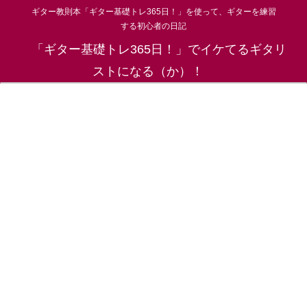
ギター教則本「ギター基礎トレ365日！」を使って、ギターを練習
する初心者の日記
「ギター基礎トレ365日！」でイケてるギタリ
ストになる（か）！