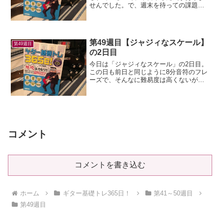
せんでした。で、週末を待っての課題練
習。いやー、予想通りキツかった！教本
には「ハイパーなフレーズ」とあるが、
どういう意味かは不明。。難しいフレー
ズということなんだろう...
第49週目【ジャジィなスケール】
第49週目
の2日目
今日は「ジャジィなスケール」の2日目。
この日も前日と同じように8分音符のフレ
ーズで、そんなに難易度は高くないが、
普通に淡々（？）と弾いていると、それ
っぽく聞こえないので、ちょっと跳ねる
感じで弾いてみた。ちょっと「ジャジ
ィ」な感じがした（気が...
コメント
コメントを書き込む
ホーム
ギター基礎トレ365日！
第41～50週目
第49週目