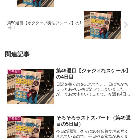
第50週目【オクターブ奏法フレーズ】の1
日目
関連記事
第49週目【ジャジィなスケール】
第49週目
の4日目
日記を書くのを忘れてた。。日にちがち
ょっとあやふやになってしまいました
が、まあ大体ということで。今週も4日目
に突入。「メロディック・マイナーを使
ったメロウなフレーズ」とあるが、メロ
ディックて何やねん？と思いつつ、練
習。前日と似た構成のフレー...
そろそろラストスパート（第49週
第49週目
目の5日目）
今日の課題、久々に16分音符で埋め尽く
されているので、平日やる元気がありま