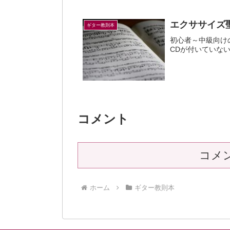
エクササイズ聖
ギター教則本
初心者～中級向け
CDが付いていな
コメント
コメ
ホーム
ギター教則本