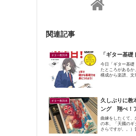
関連記事
「ギター基礎
ギター教則本
今日「ギター基礎
たところがあるか
構成から楽譜、文
から変わったのは。
久しぶりに教
ギター教則本
ング 翔べ！
曲練をしたくて、
の本、「天國のギ
さらですが。。）
て一緒にアニメを見