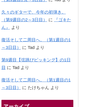
久々のギターで、今年の初弾き。
（第9週目の2～3日目）
に
『ゴキた
ん』
より
復活そして二周目へ。（第1週目の1
～3日目）
に
Tad
より
第9週目【弦跳びピッキング】の1日
目
に
Tad
より
復活そして二周目へ。（第1週目の1
～3日目）
に
たけちゃん
より
アーカイブ