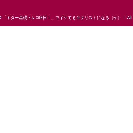
 2010 「ギター基礎トレ365日！」でイケてるギタリストになる（か）！ All Righ