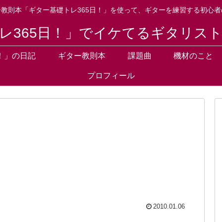
ー教則本「ギター基礎トレ365日！」を使って、ギターを練習する初心者
レ365日！」でイケてるギタリス
！」の日記
ギター教則本
課題曲
機材のこと
プロフィール
2010.01.06