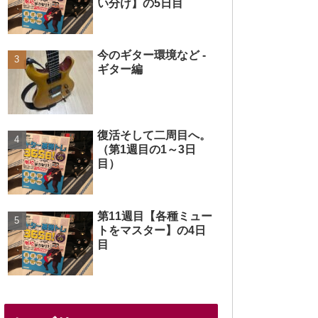
い分け】の5日目
今のギター環境など -
ギター編
復活そして二周目へ。
（第1週目の1～3日
目）
第11週目【各種ミュー
トをマスター】の4日
目