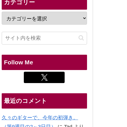
カテゴリー
Follow Me
最近のコメント
久々のギターで、今年の初弾き。
（第9週目の2～3日目）
に
Tad
より