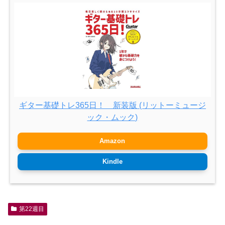
ギター基礎トレ365日！ 新装版 (リットーミュージ
ック・ムック)
Amazon
Kindle
第22週目