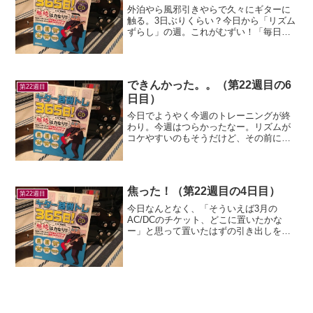
外泊やら風邪引きやらで久々にギターに
触る。3日ぶりくらい？今日から「リズム
ずらし」の週。これがむずい！「毎日弾
こう！」のレッスンからしてかなりあや
しい。3連符でぐだぐだになる～特に16分
音符の後は出だしからしてずれぎみ。(´・
ω・｀)テンポ...
できんかった。。（第22週目の6
第22週目
日目）
今日でようやく今週のトレーニングが終
わり。今週はつらかったなー。リズムが
コケやすいのもそうだけど、その前にフ
レーズが覚えられん。。二重のつらさが
あったなー。で、今日は6日目の6連符な
んだけど、今までで一番エグかった。(´・
ω・｀)そももそ6...
焦った！（第22週目の4日目）
第22週目
今日なんとなく、「そういえば3月の
AC/DCのチケット、どこに置いたかな
ー」と思って置いたはずの引き出しを見
たら、見つからない！超焦ったー！！結
局その横の紙袋の中にあった。(´・ω・｀)
（ちょっと嫁さんに八つ当たりしてしま
った。ごめん。。）...