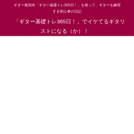
ギター教則本「ギター基礎トレ365日！」を使って、ギターを練習
する初心者の日記
「ギター基礎トレ365日！」でイケてるギタリ
ストになる（か）！