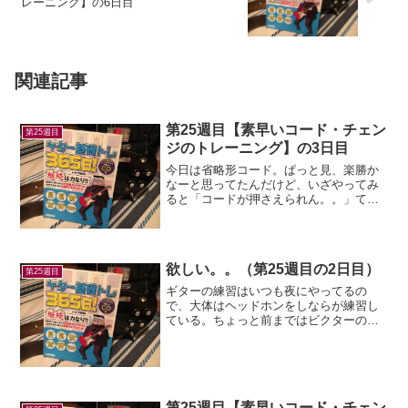
レーニング】の6日目
関連記事
第25週目【素早いコード・チェン
第25週目
ジのトレーニング】の3日目
今日は省略形コード。ぱっと見、楽勝か
なーと思ってたんだけど、いざやってみ
ると「コードが押さえられん。。」てい
うか最初のコードからしてどの指でやれ
ばわからんよ。とりあえず人差し指と薬
指で押さえたんだけどええんかいな？？
どの指で押さえればいいの...
欲しい。。（第25週目の2日目）
第25週目
ギターの練習はいつも夜にやってるの
で、大体はヘッドホンをしならが練習し
ている。ちょっと前まではビクターのコ
ードレスヘッドホンを使ってたんだけ
ど、爆音のノイズが出るようになってぶ
っ壊れてもうた。。(´・ω・｀)最近は普通
のイヤホンでギターをし...
第25週目【素早いコード・チェン