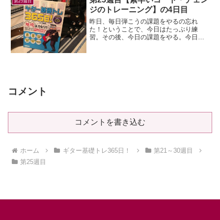
第25週目
ジのトレーニング】の4日目
昨日、毎日弾こうの課題をやるの忘れ
た！ということで、今日はたっぷり練
習。その後、今日の課題をやる。今日の
フレーズも、コードの押さえ方がよくわ
からん。。(´・ω・｀)人差し指と小指は不
動ということは、人差し指は4弦で、小指
は2弦なのかな？？普...
コメント
コメントを書き込む
ホーム
ギター基礎トレ365日！
第21～30週目
第25週目