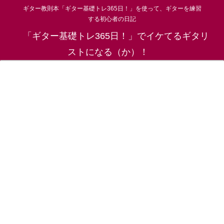
ギター教則本「ギター基礎トレ365日！」を使って、ギターを練習
する初心者の日記
「ギター基礎トレ365日！」でイケてるギタリ
ストになる（か）！