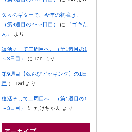
久々のギターで、今年の初弾き。
（第9週目の2～3日目）
に
『ゴキた
ん』
より
復活そして二周目へ。（第1週目の1
～3日目）
に
Tad
より
第9週目【弦跳びピッキング】の1日
目
に
Tad
より
復活そして二周目へ。（第1週目の1
～3日目）
に
たけちゃん
より
アーカイブ