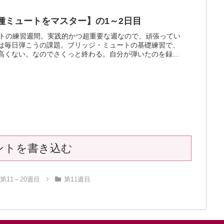
種ミュートをマスター】の1～2日目
ートの練習週間。実践的かつ超重要な週なので、頑張ってい
は毎日弾こうの課題。ブリッジ・ミュートの基礎練習で、
高くない。なのでさくっと終わる。自分が弾いたのを録音
たら微妙によれて...
ントを書き込む
第11～20週目
第11週目