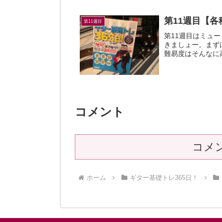
第11週目【各
第11週目
第11週目はミュ
きましょー。まず
難易度はそんなに
してあとで聞いてみ
コメント
コメ
ホーム
ギター基礎トレ365日！