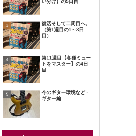
い分け】の5日目
復活そして二周目へ。
（第1週目の1～3日
目）
第11週目【各種ミュー
トをマスター】の4日
目
今のギター環境など -
ギター編