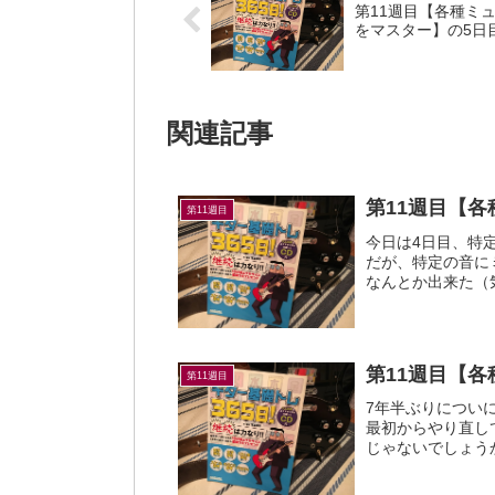
第11週目【各種ミ
をマスター】の5日
関連記事
第11週目【
第11週目
今日は4日目、特
だが、特定の音に
なんとか出来た（
その後、曲練で楽しむ。
第11週目【
第11週目
7年半ぶりについ
最初からやり直し
じゃないでしょう
楽譜的にあんまり難