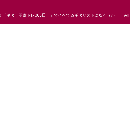
 2010 「ギター基礎トレ365日！」でイケてるギタリストになる（か）！ All Righ