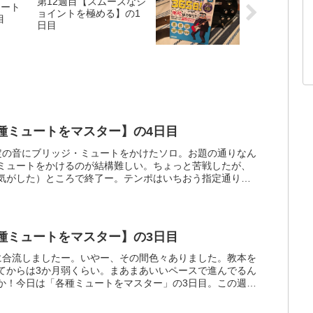
第12週目【スムーズなジ
ュート
ョイントを極める】の1
目
日目
各種ミュートをマスター】の4日目
定の音にブリッジ・ミュートをかけたソロ。お題の通りなん
ミュートをかけるのが結構難しい。ちょっと苦戦したが、
気がした）ところで終了ー。テンポはいちおう指定通り。
(^-^)い...
各種ミュートをマスター】の3日目
に合流しましたー。いやー、その間色々ありました。教本を
てからは3か月弱くらい。まあまあいいペースで進んでるん
か！今日は「各種ミュートをマスター」の3日目。この週は
しくないし、...