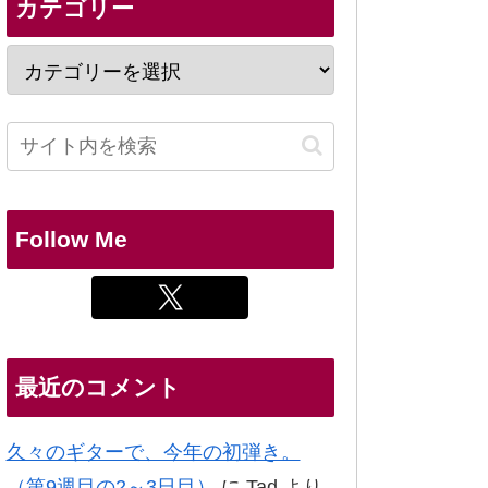
カテゴリー
Follow Me
最近のコメント
久々のギターで、今年の初弾き。
（第9週目の2～3日目）
に
Tad
より