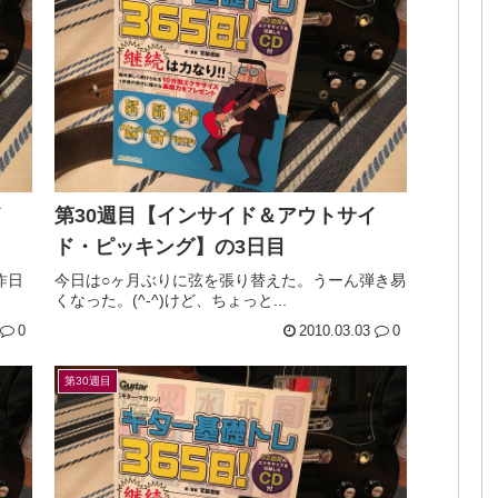
イ
第30週目【インサイド＆アウトサイ
ド・ピッキング】の3日目
昨日
今日は○ヶ月ぶりに弦を張り替えた。うーん弾き易
くなった。(^-^)けど、ちょっと...
0
2010.03.03
0
第30週目