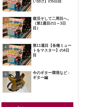
い分け】の5日目
復活そして二周目へ。
（第1週目の1～3日
目）
第11週目【各種ミュー
トをマスター】の4日
目
今のギター環境など -
ギター編