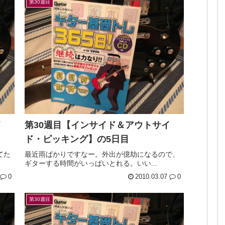
第30週目
イ
第30週目【インサイド＆アウトサイ
ド・ピッキング】の5日目
てた
最近雨ばかりですなー。外出が億劫になるので、
ギターする時間がいっぱいとれる。いい...
0
2010.03.07
0
第30週目