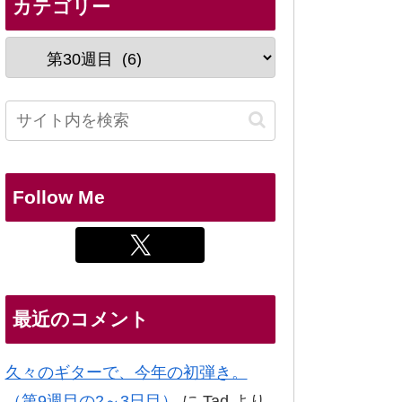
カテゴリー
Follow Me
最近のコメント
久々のギターで、今年の初弾き。
（第9週目の2～3日目）
に
Tad
より