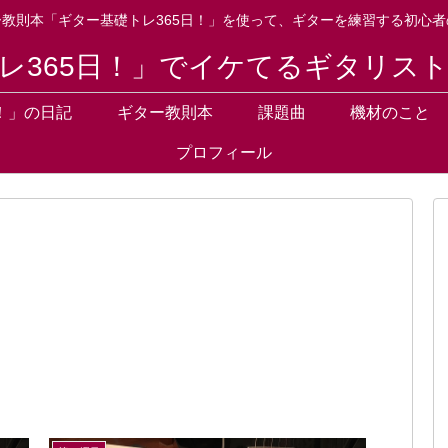
ー教則本「ギター基礎トレ365日！」を使って、ギターを練習する初心者
レ365日！」でイケてるギタリス
！」の日記
ギター教則本
課題曲
機材のこと
プロフィール