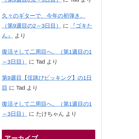
久々のギターで、今年の初弾き。
（第9週目の2～3日目）
に
『ゴキた
ん』
より
復活そして二周目へ。（第1週目の1
～3日目）
に
Tad
より
第9週目【弦跳びピッキング】の1日
目
に
Tad
より
復活そして二周目へ。（第1週目の1
～3日目）
に
たけちゃん
より
アーカイブ