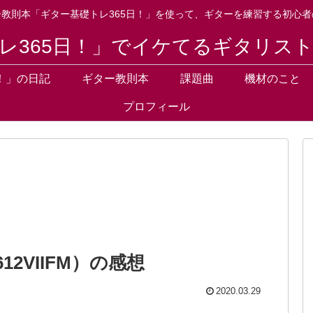
ー教則本「ギター基礎トレ365日！」を使って、ギターを練習する初心者
レ365日！」でイケてるギタリス
！」の日記
ギター教則本
課題曲
機材のこと
プロフィール
612VIIFM）の感想
2020.03.29