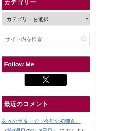
カテゴリー
Follow Me
最近のコメント
久々のギターで、今年の初弾き。
（第9週目の2～3日目）
に
Tad
より