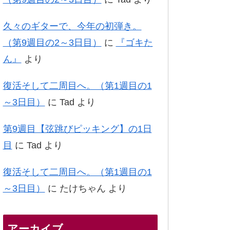
久々のギターで、今年の初弾き。
（第9週目の2～3日目）
に
『ゴキた
ん』
より
復活そして二周目へ。（第1週目の1
～3日目）
に
Tad
より
第9週目【弦跳びピッキング】の1日
目
に
Tad
より
復活そして二周目へ。（第1週目の1
～3日目）
に
たけちゃん
より
アーカイブ