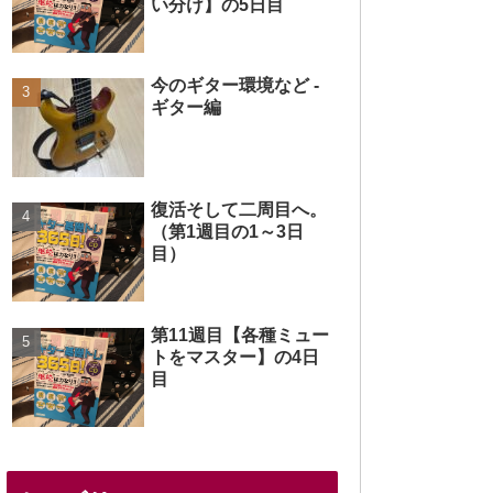
い分け】の5日目
今のギター環境など -
ギター編
復活そして二周目へ。
（第1週目の1～3日
目）
第11週目【各種ミュー
トをマスター】の4日
目