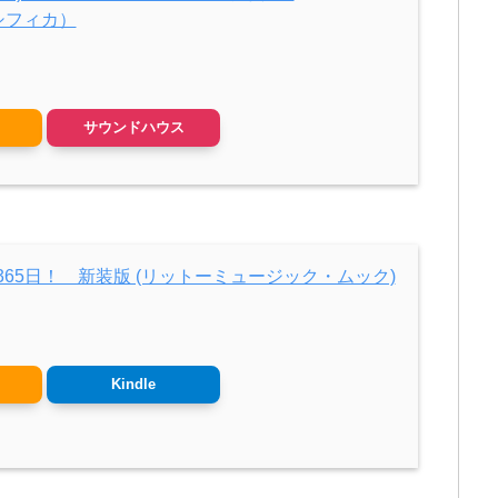
パシフィカ）
サウンドハウス
65日！ 新装版 (リットーミュージック・ムック)
Kindle